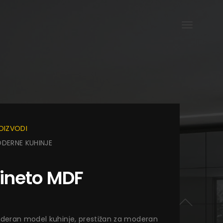
OIZVODI
DERNE KUHINJE
ineto MDF
deran model kuhinje, prestižan za moderan