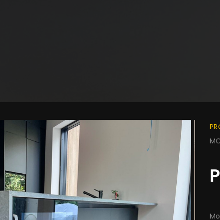
PR
MO
P
ACIJE
Mo