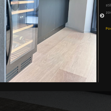
st
za
S
Pod
POZOVITE
TELEFON
NAS
+387 32 73 10 30
FAX