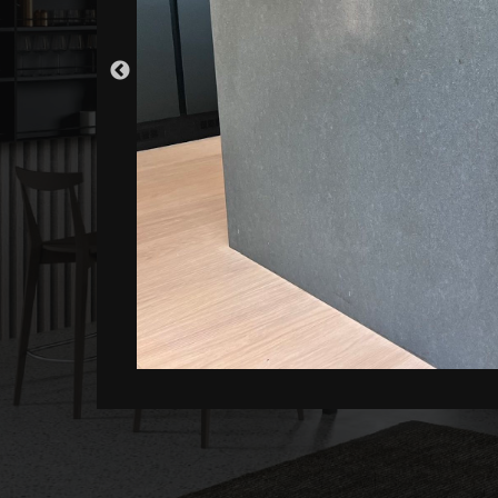
PINETO
KITCHEN
PROIZVODI
PIŠITE
OFFICE
NAM
pineto75@bih.net.ba
info@pineto.ba