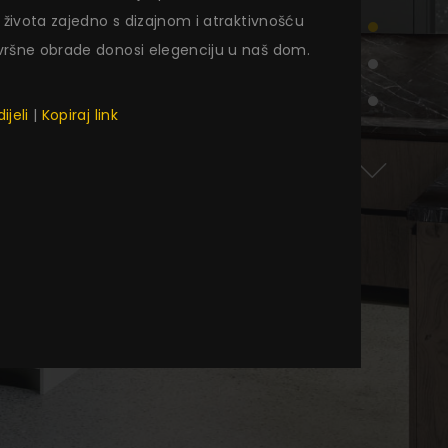
il života zajedno s dizajnom i atraktivnošću
vršne obrade donosi elegenciju u naš dom.
ijeli
|
Kopiraj link
ADRESA
Ul. Kakanjska 4 Visoko
Visoko 71300, Bosna i
Hercegovina